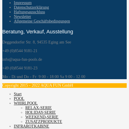
Impressum
Datenschutzerklärung
Haftungsausschluss
Newsletter
Allgemeine Geschäftsbedingungen
Beratung, Verkauf, Ausstellung
Deggendorfer Str. 8, 94535 Eging am See
+49 (0)8544 9181-21
info@aqua-fun-pools.de
+49 (0)8544 9181-23
Mo - Di und Do - Fr: 9:00 - 18:00 Sa 9:00 - 12.00
Copyright 2015 - 2022 AQUA FUN GmbH
Start
POOL
WHIRLPOOL
RELAX-SERIE
HOLIDAY-SERIE
WEEKEND-SERIE
ZUSATZPRODUKTE
INFRAROTKABINE