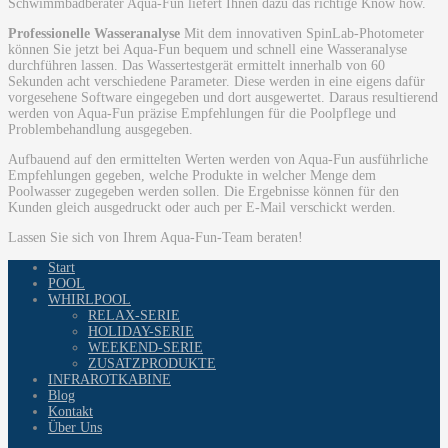
Schwimmbadberater Aqua-Fun liefert Ihnen dazu das richtige Know how.
Professionelle Wasseranalyse
Mit dem innovativen SpinLab-Photometer
können Sie jetzt bei Aqua-Fun bequem und schnell eine Wasseranalyse
durchführen lassen. Das Wassertestgerät ermittelt innerhalb von 60
Sekunden acht verschiedene Parameter. Diese werden in eine eigens dafür
vorgesehene Software eingegeben und dort ausgewertet. Daraus resultierend
werden von Aqua-Fun präzise Empfehlungen für die Poolpflege und
Problembehandlung ausgegeben.
Aufbauend auf den ermittelten Werten werden von Aqua-Fun ausführliche
Empfehlungen gegeben, welche Produkte in welcher Menge dem
Poolwasser zugegeben werden sollen. Die Ergebnisse können für den
Kunden gleich ausgedruckt oder auch per E-Mail verschickt werden.
Lassen Sie sich von Ihrem Aqua-Fun-Team beraten!
Start
POOL
WHIRLPOOL
RELAX-SERIE
HOLIDAY-SERIE
WEEKEND-SERIE
ZUSATZPRODUKTE
INFRAROTKABINE
Blog
Kontakt
Über Uns