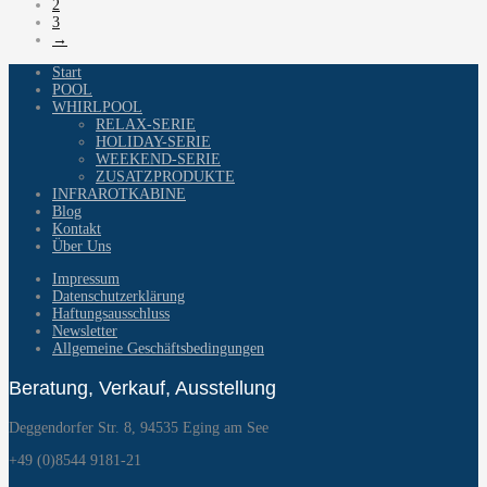
2
3
→
Start
POOL
WHIRLPOOL
RELAX-SERIE
HOLIDAY-SERIE
WEEKEND-SERIE
ZUSATZPRODUKTE
INFRAROTKABINE
Blog
Kontakt
Über Uns
Impressum
Datenschutzerklärung
Haftungsausschluss
Newsletter
Allgemeine Geschäftsbedingungen
Beratung, Verkauf, Ausstellung
Deggendorfer Str. 8, 94535 Eging am See
+49 (0)8544 9181-21