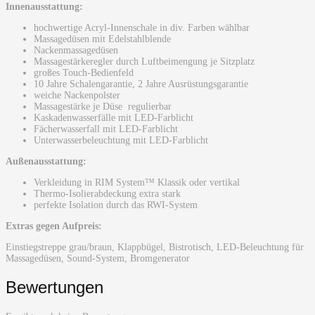
Innenausstattung:
hochwertige Acryl-Innenschale in div. Farben wählbar
Massagedüsen mit Edelstahlblende
Nackenmassagedüsen
Massagestärkeregler durch Luftbeimengung je Sitzplatz
großes Touch-Bedienfeld
10 Jahre Schalengarantie, 2 Jahre Ausrüstungsgarantie
weiche Nackenpolster
Massagestärke je Düse regulierbar
Kaskadenwasserfälle mit LED-Farblicht
Fächerwasserfall mit LED-Farblicht
Unterwasserbeleuchtung mit LED-Farblicht
Außenausstattung:
Verkleidung in RIM System
™
Klassik oder vertikal
Thermo-Isolierabdeckung extra stark
perfekte Isolation durch das RWI-System
Extras gegen Aufpreis:
Einstiegstreppe grau/braun, Klappbügel, Bistrotisch, LED-Beleuchtung für
Massagedüsen, Sound-System, Bromgenerator
Bewertungen