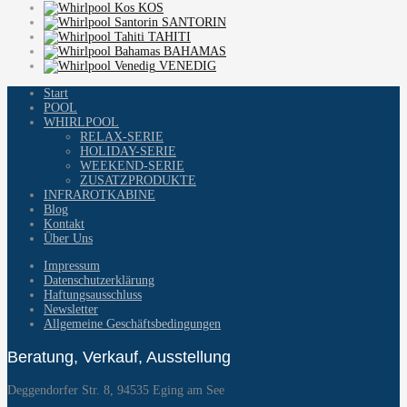
KOS
SANTORIN
TAHITI
BAHAMAS
VENEDIG
Start
POOL
WHIRLPOOL
RELAX-SERIE
HOLIDAY-SERIE
WEEKEND-SERIE
ZUSATZPRODUKTE
INFRAROTKABINE
Blog
Kontakt
Über Uns
Impressum
Datenschutzerklärung
Haftungsausschluss
Newsletter
Allgemeine Geschäftsbedingungen
Beratung, Verkauf, Ausstellung
Deggendorfer Str. 8, 94535 Eging am See