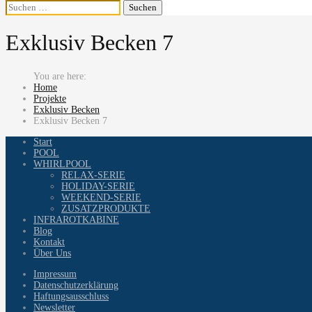
Suchen
nach:
Exklusiv Becken 7
Home
Projekte
Exklusiv Becken
Exklusiv Becken 7
Start
POOL
WHIRLPOOL
RELAX-SERIE
HOLIDAY-SERIE
WEEKEND-SERIE
ZUSATZPRODUKTE
INFRAROTKABINE
Blog
Kontakt
Über Uns
Impressum
Datenschutzerklärung
Haftungsausschluss
Newsletter