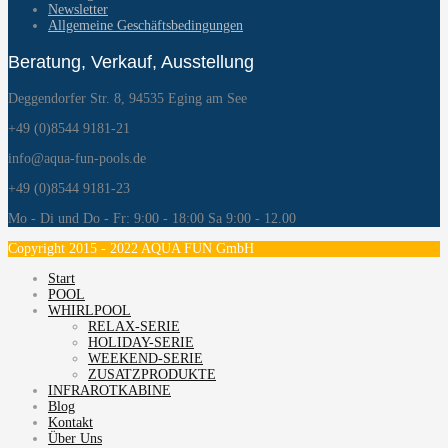
Newsletter
Allgemeine Geschäftsbedingungen
Beratung, Verkauf, Ausstellung
Deggendorfer Str. 8, 94535 Eging am See
+49 (0)8544 9181-21
info@aqua-fun-pools.de
+49 (0)8544 9181-23
Mo - Di und Do - Fr: 9:00 - 18:00 Sa 9:00 - 12.00
Copyright 2015 - 2022 AQUA FUN GmbH
Start
POOL
WHIRLPOOL
RELAX-SERIE
HOLIDAY-SERIE
WEEKEND-SERIE
ZUSATZPRODUKTE
INFRAROTKABINE
Blog
Kontakt
Über Uns