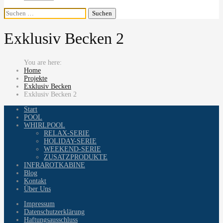
Suchen
nach:
Exklusiv Becken 2
Home
Projekte
Exklusiv Becken
Exklusiv Becken 2
Start
POOL
WHIRLPOOL
RELAX-SERIE
HOLIDAY-SERIE
WEEKEND-SERIE
ZUSATZPRODUKTE
INFRAROTKABINE
Blog
Kontakt
Über Uns
Impressum
Datenschutzerklärung
Haftungsausschluss