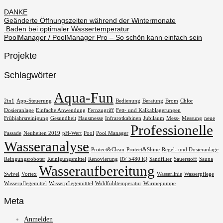
DANKE
Geänderte Öffnungszeiten während der Wintermonate
Baden bei optimaler Wassertemperatur
PoolManager / PoolManager Pro – So schön kann einfach sein
Projekte
Schlagwörter
Aqua-Fun
2in1
App-Steuerung
Bedienung
Beratung
Brom
Chlor
Dosieranlage
Einfache Anwendung
Fernzugriff
Fett- und Kalkablagerungen
Frühjahrsreinigung
Gesundheit
Hausmesse
Infrarotkabinen
Jubiläum
Mess-
Messung
neue
Professionelle
Fassade
Neuheiten 2019
pH-Wert
Pool
Pool Manager
Wasseranalyse
Protect&Clean
Protect&Shine
Regel- und Dosieranlage
Reingungsroboter
Reinigungsmittel
Renovierung
RV 5480 iQ
Sandfilter
Sauerstoff
Sauna
Wasseraufbereitung
Swivel
Vortex
Wasserlinie
Wasserpflege
Wasserpflegemittel
Wasserpflegemitttel
Wohlfühltemperatur
Wärmepumpe
Meta
Anmelden