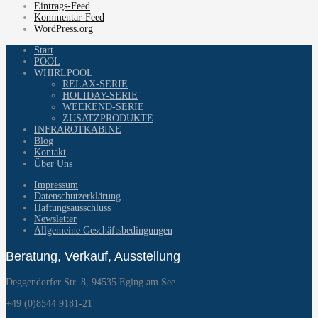
Eintrags-Feed
Kommentar-Feed
WordPress.org
Start
POOL
WHIRLPOOL
RELAX-SERIE
HOLIDAY-SERIE
WEEKEND-SERIE
ZUSATZPRODUKTE
INFRAROTKABINE
Blog
Kontakt
Über Uns
Impressum
Datenschutzerklärung
Haftungsausschluss
Newsletter
Allgemeine Geschäftsbedingungen
Beratung, Verkauf, Ausstellung
Deggendorfer Str. 8, 94535 Eging am See
+49 (0)8544 9181-21