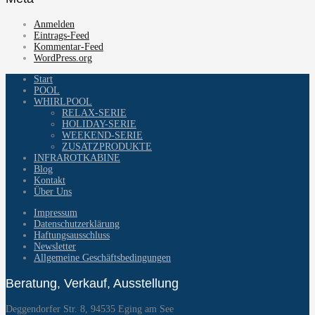
Anmelden
Eintrags-Feed
Kommentar-Feed
WordPress.org
Start
POOL
WHIRLPOOL
RELAX-SERIE
HOLIDAY-SERIE
WEEKEND-SERIE
ZUSATZPRODUKTE
INFRAROTKABINE
Blog
Kontakt
Über Uns
Impressum
Datenschutzerklärung
Haftungsausschluss
Newsletter
Allgemeine Geschäftsbedingungen
Beratung, Verkauf, Ausstellung
Deggendorfer Str. 8, 94535 Eging am See