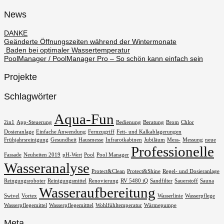
News
DANKE
Geänderte Öffnungszeiten während der Wintermonate
Baden bei optimaler Wassertemperatur
PoolManager / PoolManager Pro – So schön kann einfach sein
Projekte
Schlagwörter
Aqua-Fun
2in1
App-Steuerung
Bedienung
Beratung
Brom
Chlor
Dosieranlage
Einfache Anwendung
Fernzugriff
Fett- und Kalkablagerungen
Frühjahrsreinigung
Gesundheit
Hausmesse
Infrarotkabinen
Jubiläum
Mess-
Messung
neue
Professionelle
Fassade
Neuheiten 2019
pH-Wert
Pool
Pool Manager
Wasseranalyse
Protect&Clean
Protect&Shine
Regel- und Dosieranlage
Reingungsroboter
Reinigungsmittel
Renovierung
RV 5480 iQ
Sandfilter
Sauerstoff
Sauna
Wasseraufbereitung
Swivel
Vortex
Wasserlinie
Wasserpflege
Wasserpflegemittel
Wasserpflegemitttel
Wohlfühltemperatur
Wärmepumpe
Meta