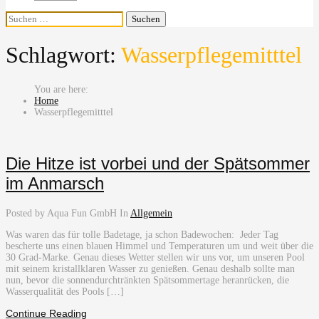
Suchen
nach:
Schlagwort:
Wasserpflegemitttel
Home
Wasserpflegemitttel
Die Hitze ist vorbei und der Spätsommer
im Anmarsch
Posted by Aqua Fun GmbH
In
Allgemein
Was waren das für tolle Badetage, ja schon Badewochen: Jeder Tag
bescherte uns einen blauen Himmel und Temperaturen um und weit über die
30 Grad-Marke. Genau dieses Wetter stellen wir uns vor, um unseren Pool
mit seinem kristallklaren Wasser zu genießen. Genau deshalb sollte man
nun, bevor die sonnendurchtränkten Spätsommertage heranrücken, die
Wasserqualität des Pools […]
Continue Reading